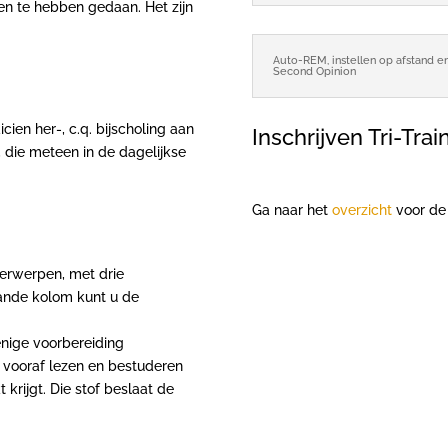
en te hebben gedaan. Het zijn
Auto-REM, instellen op afstand e
Second Opinion
cien her-, c.q. bijscholing aan
Inschrijven Tri-Trai
, die meteen in de dagelijkse
Ga naar het
overzicht
voor de 
nderwerpen, met drie
aande kolom kunt u de
enige voorbereiding
t vooraf lezen en bestuderen
 krijgt. Die stof beslaat de