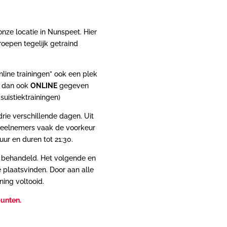
nze locatie in Nunspeet. Hier
roepen tegelijk getraind
line trainingen” ook een plek
g dan ook
ONLINE
gegeven
suïstiektrainingen)
drie verschillende dagen. Uit
deelnemers vaak de voorkeur
ur en duren tot 21:30.
ng behandeld. Het volgende en
 plaatsvinden. Door aan alle
ning voltooid.
punten.